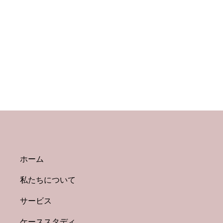
ホーム
私たちについて
【HP更新】ケーススタディー
サービス
公開！キャリアコンサルタン
トの「リアルな現場」をお届
ケーススタディ