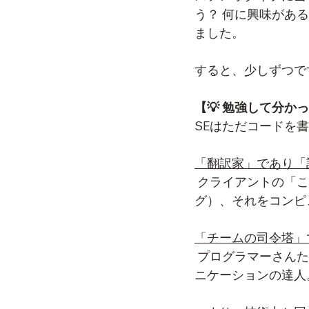
う？ 何に興味があ
ました。
すると、少しずつで
【💡 勉強して分か
SEはただコードを
「翻訳家」であり「
 クライアントの「こんなことしたいな」という曖昧な要望をじっくり聞いて（ヒアリン
グ）、それをコンピ
「チームの司令塔」
 プログラマーさんたちに指示を出し、スケジュール通りに進んでいるかを管理するコミュ
ニケーションの達人