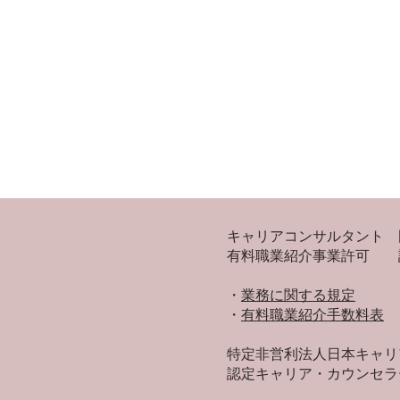
キャリアコンサルタント 国
有料職業紹介事業許可 許可
・​
業務に関する規定
​・
有料職業紹介手数料表
50代から「ライフワーク」を
受験
特定非営利法人日本キャリ
見つける3つのヒント
ルを
認定キャリア・カウンセラ