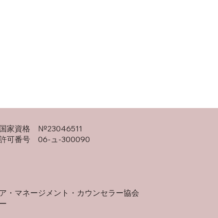
家資格 №23046511
番号 06-ュ-300090
生の皆様へ心からのエー
ア・マネージメント・カウンセラー協会
込めて
ー