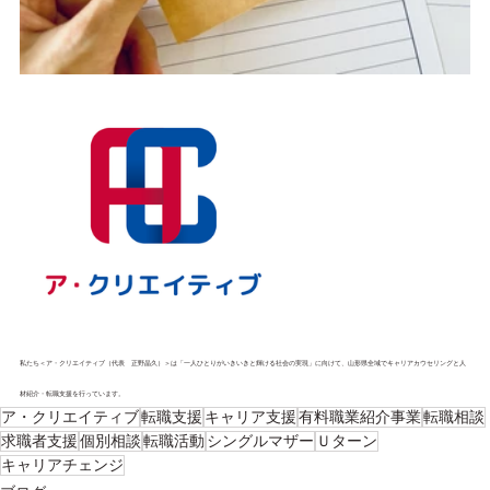
私たち＜ア・クリエイティブ（代表　正野晶久）＞は「一人ひとりがいきいきと輝ける社会の実現」に向けて、山形県全域でキャリアカウセリングと人
材紹介・転職支援を行っています。
ア・クリエイティブ
転職支援
キャリア支援
有料職業紹介事業
転職相談
求職者支援
個別相談
転職活動
シングルマザー
Ｕターン
キャリアチェンジ