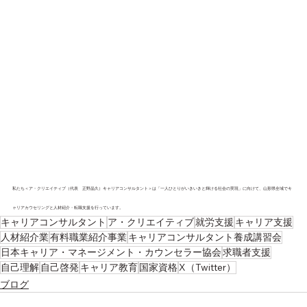
私たち＜ア・クリエイティブ（代表　正野晶久）キャリアコンサルタント＞は「一人ひとりがいきいきと輝ける社会の実現」に向けて、山形県全域でキ
ャリアカウセリングと人材紹介・転職支援を行っています。
キャリアコンサルタント
ア・クリエイティブ
就労支援
キャリア支援
人材紹介業
有料職業紹介事業
キャリアコンサルタント養成講習会
日本キャリア・マネージメント・カウンセラー協会
求職者支援
自己理解
自己啓発
キャリア教育
国家資格
X（Twitter）
ブログ